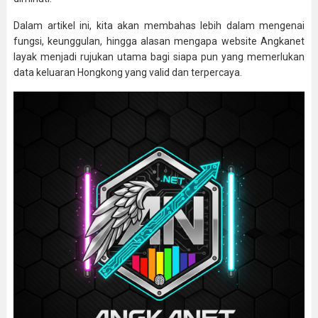
Dalam artikel ini, kita akan membahas lebih dalam mengenai
fungsi, keunggulan, hingga alasan mengapa website Angkanet
layak menjadi rujukan utama bagi siapa pun yang memerlukan
data keluaran Hongkong yang valid dan terpercaya.