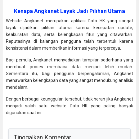
Kenapa Angkanet Layak Jadi Pilihan Utama
Website Angkanet merupakan aplikasi Data HK yang sangat
layak dijadikan pilihan utama karena kecepatan update,
keakuratan data, serta kelengkapan fitur yang ditawarkan.
Reputasinya di kalangan pengguna telah terbentuk karena
konsistensi dalam memberikan informasi yang terpercaya.
Bagi pemula, Angkanet menyediakan tampilan sederhana yang
membuat proses membaca data menjadi lebih mudah.
Sementara itu, bagi pengguna berpengalaman, Angkanet
menawarkan kelengkapan data yang sangat mendukung analisis
mendalam.
Dengan berbagai keunggulan tersebut, tidak heran jika Angkanet
menjadi salah satu website Data HK yang paling banyak
digunakan saat ini.
Tinggalkan Komentar