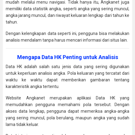
mudah melalui menu navigasi. Tidak hanya itu, Angkanet juga
memiliki data statistik angka, seperti angka yang sering muncul,
angka jarang muncul, dan riwayat keluaran lengkap dari tahun ke
tahun.
Dengan kelengkapan data seperti ini, pengguna bisa melakukan
analisis mendalam tanpa harus mencari informasi dari situs lain.
Mengapa Data HK Penting untuk Analisis
Data HK adalah salah satu jenis data yang sering digunakan
untuk keperluan analisis angka. Pola keluaran yang tercatat dari
waktu ke waktu dapat memberikan gambaran tentang
karakteristik angka tertentu.
Website Angkanet merupakan aplikasi Data HK yang
memudahkan pengguna memahami pola tersebut. Dengan
akses data lengkap, pengguna dapat memeriksa angka-angka
yang sering muncul, pola berulang, maupun angka yang sudah
lama tidak keluar.