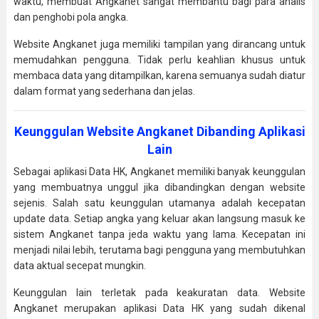
waktu, membuat Angkanet sangat membantu bagi para analis
dan penghobi pola angka.
Website Angkanet juga memiliki tampilan yang dirancang untuk
memudahkan pengguna. Tidak perlu keahlian khusus untuk
membaca data yang ditampilkan, karena semuanya sudah diatur
dalam format yang sederhana dan jelas.
Keunggulan Website Angkanet Dibanding Aplikasi
Lain
Sebagai aplikasi Data HK, Angkanet memiliki banyak keunggulan
yang membuatnya unggul jika dibandingkan dengan website
sejenis. Salah satu keunggulan utamanya adalah kecepatan
update data. Setiap angka yang keluar akan langsung masuk ke
sistem Angkanet tanpa jeda waktu yang lama. Kecepatan ini
menjadi nilai lebih, terutama bagi pengguna yang membutuhkan
data aktual secepat mungkin.
Keunggulan lain terletak pada keakuratan data. Website
Angkanet merupakan aplikasi Data HK yang sudah dikenal