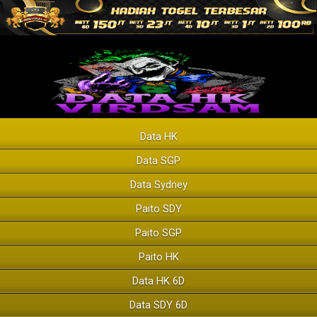
Data HK
Data SGP
Data Sydney
Paito SDY
Paito SGP
Paito HK
Data HK 6D
Data SDY 6D